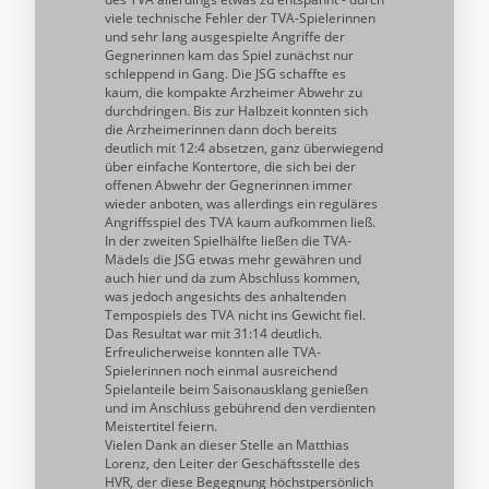
viele technische Fehler der TVA-Spielerinnen
und sehr lang ausgespielte Angriffe der
Gegnerinnen kam das Spiel zunächst nur
schleppend in Gang. Die JSG schaffte es
kaum, die kompakte Arzheimer Abwehr zu
durchdringen. Bis zur Halbzeit konnten sich
die Arzheimerinnen dann doch bereits
deutlich mit 12:4 absetzen, ganz überwiegend
über einfache Kontertore, die sich bei der
offenen Abwehr der Gegnerinnen immer
wieder anboten, was allerdings ein reguläres
Angriffsspiel des TVA kaum aufkommen ließ.
In der zweiten Spielhälfte ließen die TVA-
Mädels die JSG etwas mehr gewähren und
auch hier und da zum Abschluss kommen,
was jedoch angesichts des anhaltenden
Tempospiels des TVA nicht ins Gewicht fiel.
Das Resultat war mit 31:14 deutlich.
Erfreulicherweise konnten alle TVA-
Spielerinnen noch einmal ausreichend
Spielanteile beim Saisonausklang genießen
und im Anschluss gebührend den verdienten
Meistertitel feiern.
Vielen Dank an dieser Stelle an Matthias
Lorenz, den Leiter der Geschäftsstelle des
HVR, der diese Begegnung höchstpersönlich