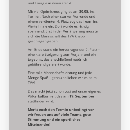
und Energie in ihnen steckt.
Mit viel Optimismus ging es am
30.05.
ins
Turnier. Nach einer starken Vorrunde und
einem verdienten 4. Platz zog das Team ins
Viertelfinale ein. Dort wurde es richtig
spannend: Erst in der Verlängerung musste
sich die Mannschaft des TVA knapp
geschlagen geben.
Am Ende stand ein hervorragender 5. Platz –
eine klare Steigerung zum Vorjahr und ein
Ergebnis, das anschließend natürlich
gebührend gefeiert wurde.
Eine tolle Mannschaftsleistung und jede
Menge Spaß – genau so lieben wir es beim
TVA!
Das macht jetzt schon Lust auf unser eigenes
Völkerballturnier, das am
19. September
stattfinden wird.
Merkt euch den Termin unbedingt vor –
wir freuen uns auf viele Teams, gute
Stimmung und ein sportliches
Miteinander!