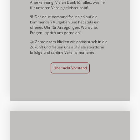
Anerkennung. Vielen Dank für alles, was ihr
für unseren Verein geleistet habt!
💙 Der neue Vorstand freut sich auf die
kommenden Aufgaben und hat stets ein
offenes Ohr für Anregungen, Wünsche,
Fragen - sprich uns gerne an!
🤝 Gemeinsam blicken wir optimistisch in die
Zukunft und freuen uns auf viele sportliche
Erfolge und schöne Vereinsmomente.
Übersicht Vorstand