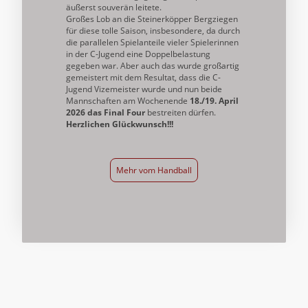
äußerst souverän leitete.
Großes Lob an die Steinerköpper Bergziegen
für diese tolle Saison, insbesondere, da durch
die parallelen Spielanteile vieler Spielerinnen
in der C-Jugend eine Doppelbelastung
gegeben war. Aber auch das wurde großartig
gemeistert mit dem Resultat, dass die C-
Jugend Vizemeister wurde und nun beide
Mannschaften am Wochenende
18./19. April
2026 das Final Four
bestreiten dürfen.
Herzlichen Glückwunsch!!!
Mehr vom Handball