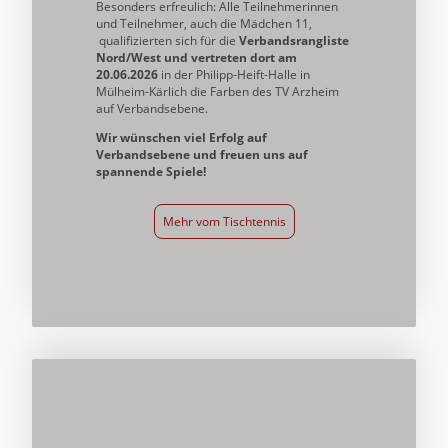
Besonders erfreulich: Alle Teilnehmerinnen
und Teilnehmer, auch die Mädchen 11,
qualifizierten sich für die
Verbandsrangliste
Nord/West und vertreten dort am
20.06.2026
in der Philipp-Heift-Halle in
Mülheim-Kärlich die Farben des TV Arzheim
auf Verbandsebene.
Wir wünschen viel Erfolg auf
Verbandsebene und freuen uns auf
spannende Spiele!
Mehr vom Tischtennis