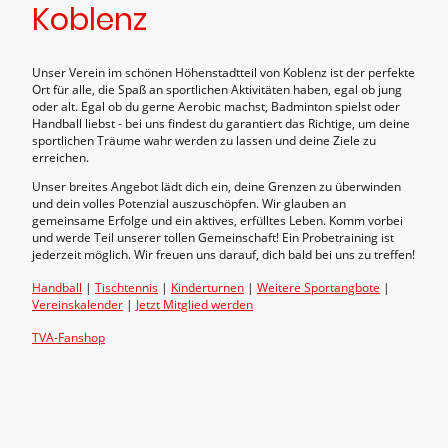
Koblenz
Unser Verein im schönen Höhenstadtteil von Koblenz ist der perfekte
Ort für alle, die Spaß an sportlichen Aktivitäten haben, egal ob jung
oder alt. Egal ob du gerne Aerobic machst, Badminton spielst oder
Handball liebst - bei uns findest du garantiert das Richtige, um deine
sportlichen Träume wahr werden zu lassen und deine Ziele zu
erreichen.
Unser breites Angebot lädt dich ein, deine Grenzen zu überwinden
und dein volles Potenzial auszuschöpfen. Wir glauben an
gemeinsame Erfolge und ein aktives, erfülltes Leben. Komm vorbei
und werde Teil unserer tollen Gemeinschaft! Ein Probetraining ist
jederzeit möglich. Wir freuen uns darauf, dich bald bei uns zu treffen!
Handball
|
Tischtennis
|
Kinderturnen
|
Weitere Sportangbote
|
Vereinskalender
|
Jetzt Mitglied werden
TVA-Fanshop